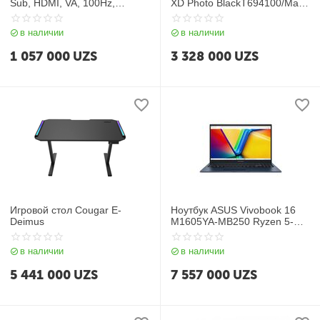
Sub, HDMI, VA, 100Hz,
XD Photo BlackT694100/Matte
FreeSync
Black T694500/Cyan
T694200/Magenta
в наличии
в наличии
T694300/Yellow T694400
(700ml)
1 057 000
UZS
3 328 000
UZS
Игровой стол Cougar E-
Ноутбук ASUS Vivobook 16
Deimus
M1605YA-MB250 Ryzen 5-
7530U/16G/512G SSD/16"
WUXGA(1920x1200)
в наличии
в наличии
IPS/Radeon Vega/No OS
Черный, 90NB10R1-M00BE0
5 441 000
UZS
7 557 000
UZS