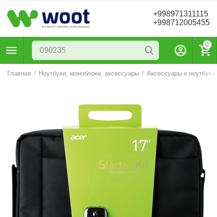
+998971311115
+998712005455
0
Главная
/
Ноутбуки, моноблоки, аксессуары
/
Аксессуары к ноутбука