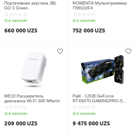
Портативная акустика JBL
ROWENTA Мультитриммер
GO 3 Green
TN9110F4
в наличии
в наличии
660 000
UZS
752 000
UZS
МЕ10 Расширитель
Palit - 12GB GeForce
диапазона Wi-Fi 300 Мбит/с
RTX5070 GAMINGPRO-S
GDDR7 192bit 3-DP HDMI
в наличии
в наличии
209 000
UZS
9 475 000
UZS