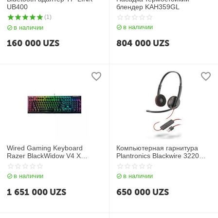
UB400
блендер KAH359GL
(1)
в наличии
в наличии
160 000
UZS
804 000
UZS
Wired Gaming Keyboard
Компьютерная гарнитура
Razer BlackWidow V4 X
Plantronics Blackwire 3220
(Yellow Switch) - Cyrillic
USB-A
Layout
в наличии
в наличии
1 651 000
UZS
650 000
UZS