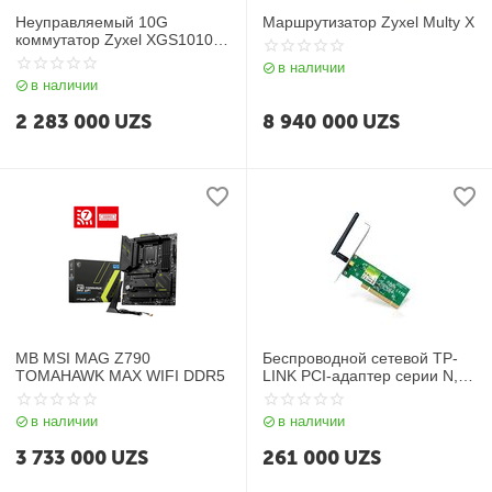
Неуправляемый 10G
Маршрутизатор Zyxel Multy X
коммутатор Zyxel XGS1010-
12-ZZ0101F
в наличии
в наличии
2 283 000
UZS
8 940 000
UZS
MB MSI MAG Z790
Беспроводной сетевой TP-
TOMAHAWK MAX WIFI DDR5
LINK PCI-адаптер серии N,
скорость до 150 Мбит/с TL-
WN751ND
в наличии
в наличии
3 733 000
UZS
261 000
UZS