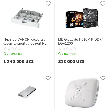
Плоттер CANON кассета с
MB Gigabyte H510M K DDR4
фронтальной загрузкой FL
LGA1200
Cassette-BF1
в наличии
в наличии
1 240 000
UZS
818 000
UZS