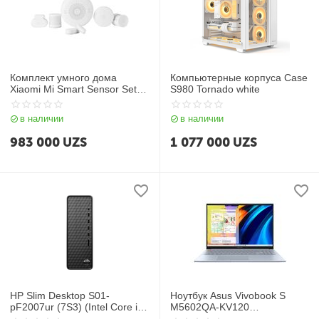
Комплект умного дома
Компьютерные корпуса Case
Xiaomi Mi Smart Sensor Set
S980 Tornado white
(SKU:YTC4035GL)ZHTZ05LM
в наличии
в наличии
983 000
UZS
1 077 000
UZS
HP Slim Desktop S01-
Ноутбук Asus Vivobook S
pF2007ur (7S3) (Intel Core i3-
M5602QA-KV120
10105G/ DDR4 8GB/ SSD
(90NB0XW3-M004P0) / R5