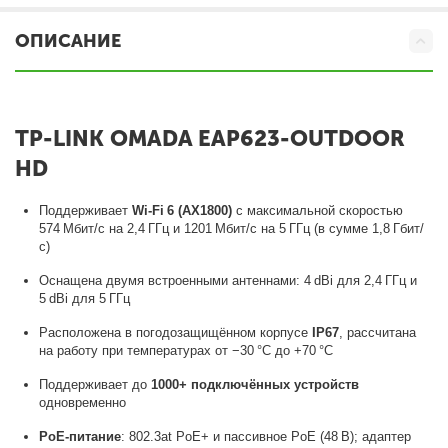
ОПИСАНИЕ
TP-LINK OMADA EAP623-OUTDOOR
HD
Поддерживает
Wi‑Fi 6 (AX1800)
с максимальной скоростью
574 Мбит/с на 2,4 ГГц и 1201 Мбит/с на 5 ГГц (в сумме 1,8 Гбит/
с)
Оснащена двумя встроенными антеннами: 4 dBi для 2,4 ГГц и
5 dBi для 5 ГГц
Расположена в погодозащищённом корпусе
IP67
, рассчитана
на работу при температурах от −30 °C до +70 °C
Поддерживает до
1000+ подключённых устройств
одновременно
PoE‑питание
: 802.3at PoE+ и пассивное PoE (48 В); адаптер