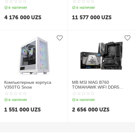
256GB/ No DVD-RW/ DOS/
5600H / 16GB / SSD 512GB /
в наличии
в наличии
RU) Black (5R7S3EA)
16", серый
4 176 000
UZS
11 577 000
UZS
Компьютерные корпуса
MB MSI MAG B760
V350TG Snow
TOMAHAWK WIFI DDR5
LGA1700
в наличии
в наличии
1 551 000
UZS
2 656 000
UZS