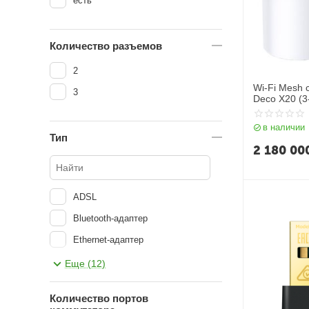
есть
Количество разъемов
2
Wi-Fi Mesh 
3
Deco X20 (3
в наличии
Тип
2 180 00
ADSL
Bluetooth-адаптер
Ethernet-адаптер
Wi-Fi адаптер
Еще (12)
Wi-Fi антенна
Количество портов
Wi-Fi розетка