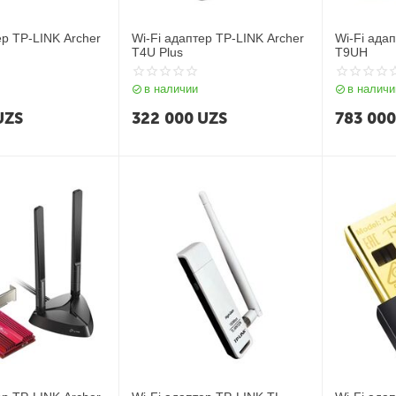
ер TP-LINK Archer
Wi-Fi адаптер TP-LINK Archer
Wi-Fi ада
T4U Plus
T9UH
в наличии
в наличи
UZS
322 000
UZS
783 00