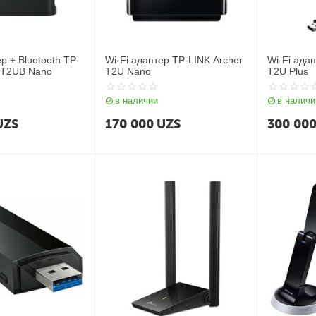
р + Bluetooth TP-
Wi-Fi адаптер TP-LINK Archer
Wi-Fi ада
r T2UB Nano
T2U Nano
T2U Plus
в наличии
в наличи
UZS
170 000
UZS
300 00