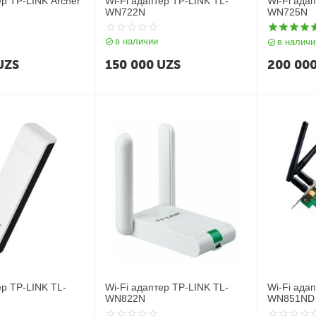
ер TP-LINK Archer
Wi-Fi адаптер TP-LINK TL-
Wi-Fi ада
WN722N
WN725N
в наличии
в наличи
UZS
150 000
UZS
200 00
ер TP-LINK TL-
Wi-Fi адаптер TP-LINK TL-
Wi-Fi ада
WN822N
WN851ND