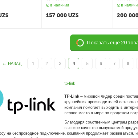
в наличии
в наличи
UZS
157 000
UZS
200 00
Показать еще 20 тов
НАЗАД
1
2
3
4
5
6
7
8
tp-link
TP-Link
– мировой лидер среди постав
крупнейших производителей сетевого 
компания помогает выходить в интерн
первое место в мире по продажам пот
Благодаря собственным центрам разра
высокое качество выпускаемой проду
су на беспроводное подключение, компания продолжает развиваться, и 