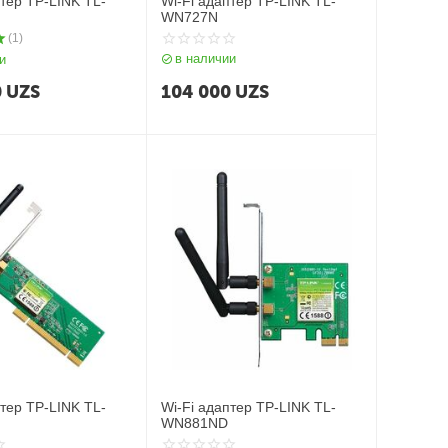
птер TP-LINK TL-
Wi-Fi адаптер TP-LINK TL-
WN727N
(1)
в наличии
и
0
UZS
104 000
UZS
птер TP-LINK TL-
Wi-Fi адаптер TP-LINK TL-
WN881ND