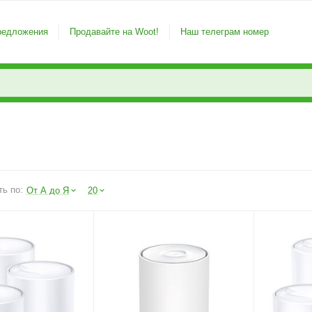
редложения
Продавайте на Woot!
Наш телеграм номер
ть по:
От А до Я
20