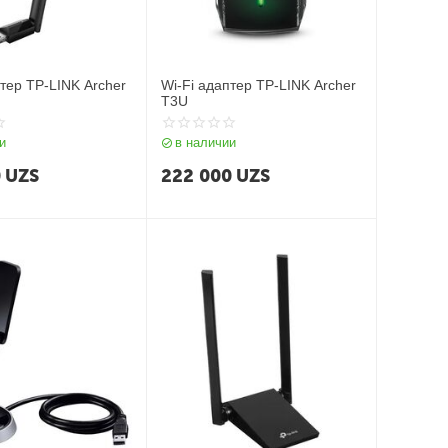
птер TP-LINK Archer
Wi-Fi адаптер TP-LINK Archer
T3U
и
в наличии
0
UZS
222 000
UZS