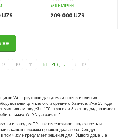
и
в наличии
0
UZS
209 000
UZS
аров
9
10
11
ВПЕРЕД
5 - 19
щиков Wi-Fi роутеров для дома и офиса и один из
оборудования для малого и среднего бизнеса. Уже 23 года
ет миллионам людей в 170 странах и 8 лет подряд занимает
ребительских WLAN-устройств.*
ботки и заводам TP-Link обеспечивает надежность и
кции в самом широком ценовом диапазоне. Следуя
в том числе предлагает решения для «Умного дома», а