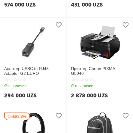
574 000
UZS
431 000
UZS
Адаптер USBC to RJ45
Принтер Canon PIXMA
Adapter G2 EURO
G5040
в наличии
в наличии
294 000
UZS
2 878 000
UZS
3%
Скидка