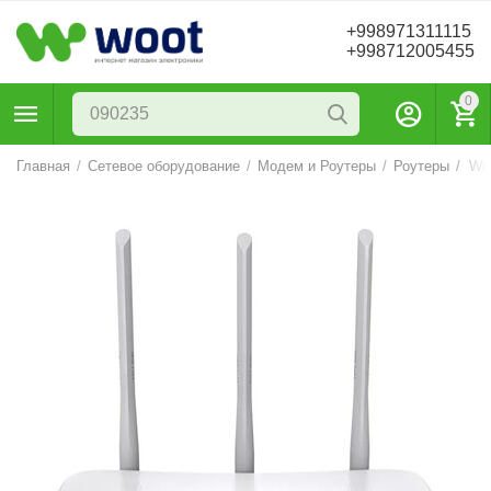
+998971311115
+998712005455
0
Главная
/
Сетевое оборудование
/
Модем и Роутеры
/
Роутеры
/
Wi