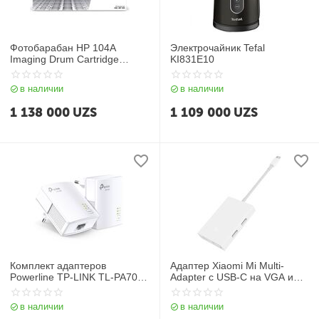
Фотобарабан HP 104A
Электрочайник Tefal
Imaging Drum Cartridge
KI831E10
(W1104A)
в наличии
в наличии
1 138 000
UZS
1 109 000
UZS
Комплект адаптеров
Адаптер Xiaomi Mi Multi-
Powerline TP-LINK TL-PA7017
Adapter с USB-C на VGA и
KIT
Ethernet
в наличии
в наличии