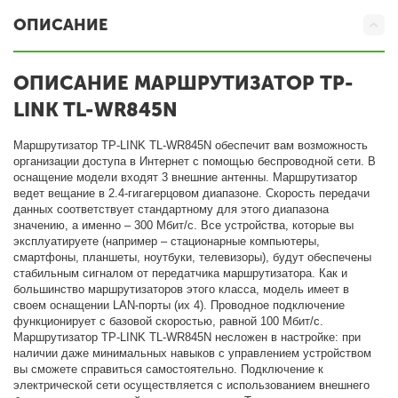
ОПИСАНИЕ
ОПИСАНИЕ МАРШРУТИЗАТОР TP-
LINK TL-WR845N
Маршрутизатор TP-LINK TL-WR845N обеспечит вам возможность
организации доступа в Интернет с помощью беспроводной сети. В
оснащение модели входят 3 внешние антенны. Маршрутизатор
ведет вещание в 2.4-гигагерцовом диапазоне. Скорость передачи
данных соответствует стандартному для этого диапазона
значению, а именно – 300 Мбит/с. Все устройства, которые вы
эксплуатируете (например – стационарные компьютеры,
смартфоны, планшеты, ноутбуки, телевизоры), будут обеспечены
стабильным сигналом от передатчика маршрутизатора. Как и
большинство маршрутизаторов этого класса, модель имеет в
своем оснащении LAN-порты (их 4). Проводное подключение
функционирует с базовой скоростью, равной 100 Мбит/с.
Маршрутизатор TP-LINK TL-WR845N несложен в настройке: при
наличии даже минимальных навыков с управлением устройством
вы сможете справиться самостоятельно. Подключение к
электрической сети осуществляется с использованием внешнего