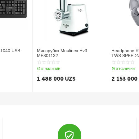
M1040 USB
Мясорубка Moulinex Hv3
Headphone 
ME301132
TWS SPEED
в наличии
в наличии
1 488 000
UZS
2 153 000