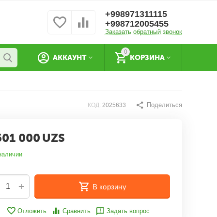
+998971311115
+998712005455
Заказать обратный звонок
0
АККАУНТ
КОРЗИНА
Поделиться
КОД:
2025633
501 000
UZS
наличии
+
В корзину
Отложить
Сравнить
Задать вопрос