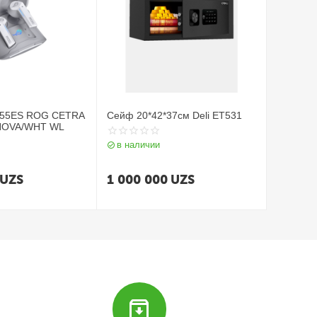
R55ES ROG CETRA
Сейф 20*42*37см Deli ET531
NOVA/WHT WL
в наличии
UZS
1 000 000
UZS