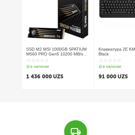
SSD M2 MSI 1000GB SPATIUM
Клавиатура 2E K
M560 PRO Gen5 10200 MB/s
Black
NVMe
в наличии
в наличии
1 436 000
UZS
91 000
UZS