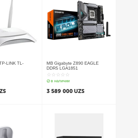
 TP-LINK TL-
MB Gigabyte Z890 EAGLE
DDR5 LGA1851
в наличии
ZS
3 589 000
UZS