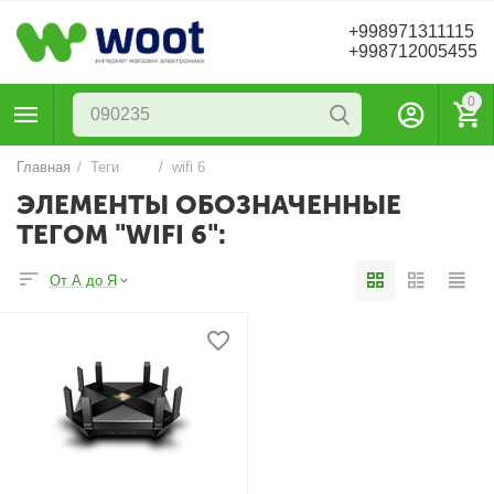
+998971311115
+998712005455
0
Главная
/
Теги
/
wifi 6
ЭЛЕМЕНТЫ ОБОЗНАЧЕННЫЕ
ТЕГОМ "WIFI 6":
От А до Я