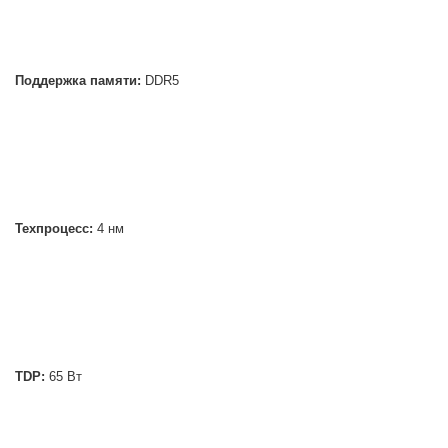
Поддержка памяти:
DDR5
Техпроцесс:
4 нм
TDP:
65 Вт