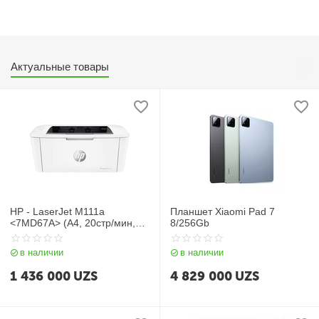
Актуальные товары
HP - LaserJet M111a
Планшет Xiaomi Pad 7
<7MD67A> (A4, 20стр/мин,
8/256Gb
16Mb, USB2.0)
в наличии
в наличии
1 436 000
UZS
4 829 000
UZS