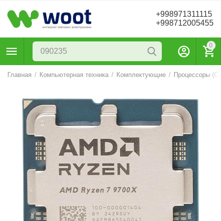
+998971311115
+998712005455
0
Главная
/
Компьютерная техника
/
Комплектующие
/
Процессоры (C