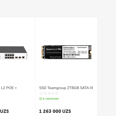
 L2 POE +
SSD Teamgroup 2TBGB SATA III
в наличии
UZS
1 263 000
UZS