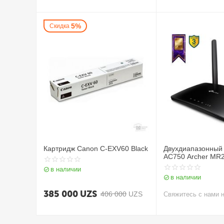
5%
Скидка
Картридж Canon C-EXV60 Black
Двухдиапазонный 
AC750 Archer MR
в наличии
в наличии
385 000
UZS
406 000
UZS
Свяжитесь с нами 