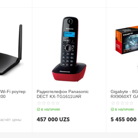
Wi‑Fi роутер
Радиотелефон Panasonic
Gigabyte - 8
200
DECT KX-TG1611UAR
RX9060XT G
R9060XTGAM
в наличии
в наличии
457 000
UZS
5 455 000
насчёт цены