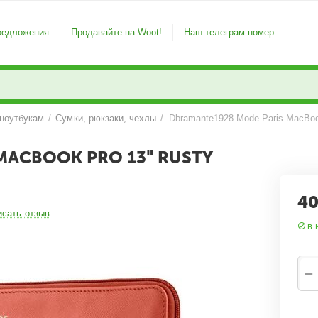
редложения
Продавайте на Woot!
Наш телеграм номер
 ноутбукам
/
Сумки, рюкзаки, чехлы
/
MACBOOK PRO 13" RUSTY
40
исать отзыв
в 
−