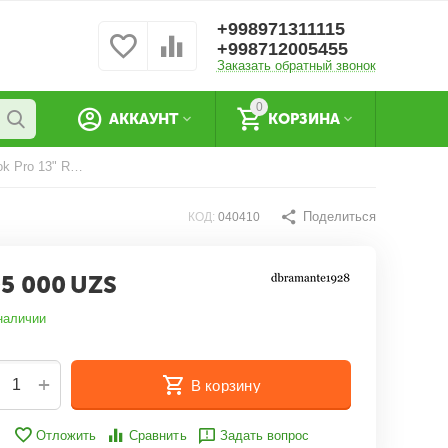
+998971311115
+998712005455
Заказать обратный звонок
0
АККАУНТ
КОРЗИНА
Dbramante1928 Mode Paris MacBook Pro 13" Rusty Rose
Поделиться
КОД:
040410
5 000
UZS
наличии
+
В корзину
Отложить
Сравнить
Задать вопрос