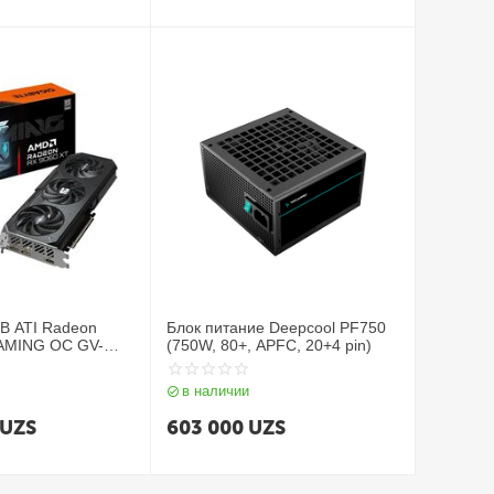
GB ATI Radeon
Блок питание Deepcool PF750
AMING OC GV-
(750W, 80+, APFC, 20+4 pin)
ING OC-8GD
в наличии
UZS
603 000
UZS