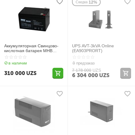
12%
Скидка
Аккумуляторная Свинцово-
UPS AVT-3kVA Online
кислотная батарея MHB
(EA903PRORT)
MS12-12
в наличии
предзаказ
7 178 000
UZS
310 000
UZS
6 304 000
UZS