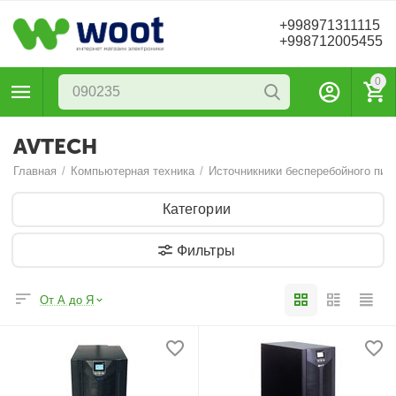
+998971311115
+998712005455
0
AVTECH
Главная
/
Компьютерная техника
/
Источникники бесперебойного пит
Категории
Фильтры
От А до Я