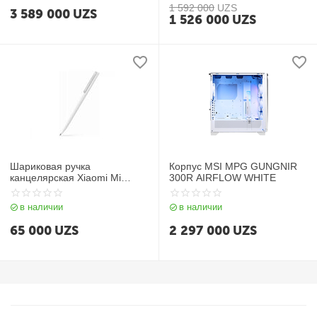
1 592 000
UZS
3 589 000
UZS
1 526 000
UZS
Шариковая ручка
Корпус MSI MPG GUNGNIR
канцелярская Xiaomi Mi
300R AIRFLOW WHITE
Aluminum Rollerball Pen White
в наличии
в наличии
65 000
UZS
2 297 000
UZS