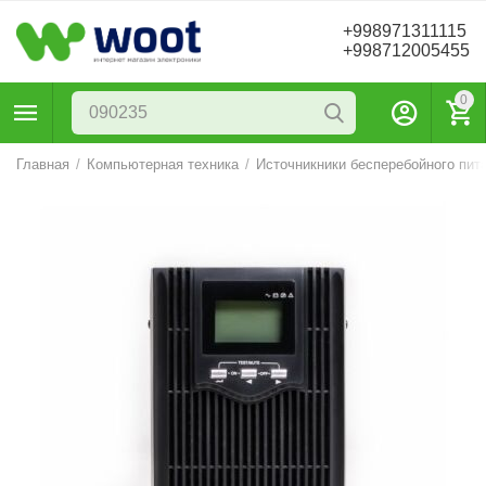
+998971311115
+998712005455
0
Главная
/
Компьютерная техника
/
Источникники бесперебойного пит