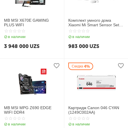
MB MSI X670E GAMING
Комплект умного дома
PLUS WIFI
Xiaomi Mi Smart Sensor Set
(SKU:YTC4035GL)ZHTZ05LM
в наличии
в наличии
3 948 000
UZS
983 000
UZS
4%
Скидка
MB MSI MPG Z690 EDGE
Картридж Canon 046 CYAN
WIFI DDR4
(1249C002AA)
в наличии
в наличии