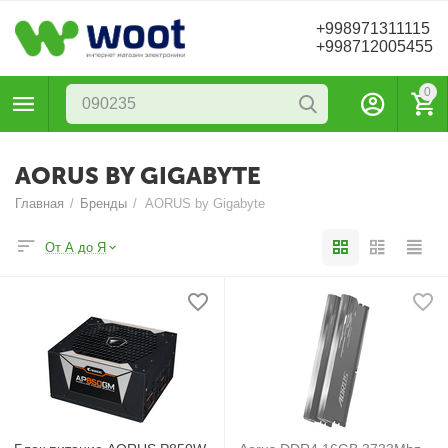
+998971311115
+998712005455
0
AORUS BY GIGABYTE
Главная
/
Бренды
/
AORUS by Gigabyte
От А до Я