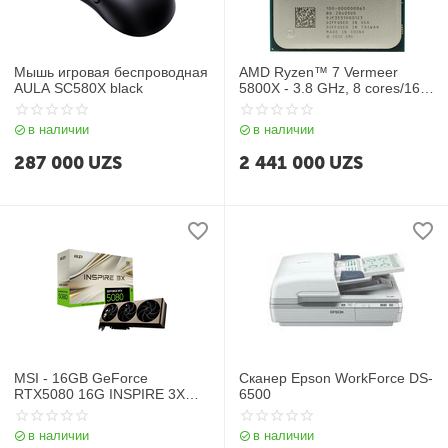
Мышь игровая беспроводная
AMD Ryzen™ 7 Vermeer
AULA SC580X black
5800X - 3.8 GHz, 8 cores/16
threads, No GPU, AM4 (100-
000000063), oem
в наличии
в наличии
287 000
UZS
2 441 000
UZS
MSI - 16GB GeForce
Сканер Epson WorkForce DS-
RTX5080 16G INSPIRE 3X
6500
OC
в наличии
в наличии