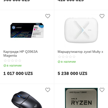
180W
Картридж HP Q3963A
Маршрутизатор zyxel Multy x
Magenta
в наличии
в наличии
1 017 000
UZS
5 238 000
UZS