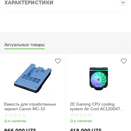
ХАРАКТЕРИСТИКИ
Актуальные товары
Емкость для отработанных
2E Gaming CPU cooling
чернил Canon MC-10
system Air Cool AC120D4TC-
ARGB, LGA1700, 1366, 1200,
115X, AM5, AM4, AM3, AM3+,
в наличии
в наличии
AM2, AM2+, FM2, FM1, 4pin
PWM,+ 5V 3pin RGB, TDP
966 000
UZS
418 000
UZS