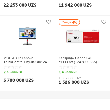
22 253 000
UZS
11 942 000
UZS
4%
Скидка
МОНИТОР Lenovo
Картридж Canon 046
ThinkCentre Tiny-In-One 24
YELLOW (1247C002AA)
Gen 5
в наличии
в наличии
1 592 000
UZS
3 700 000
UZS
1 526 000
UZS