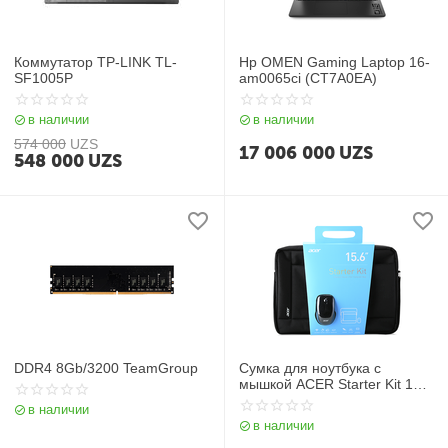
Коммутатор TP-LINK TL-
Hp OMEN Gaming Laptop 16-
SF1005P
am0065ci (CT7A0EA)
в наличии
в наличии
574 000
UZS
17 006 000
UZS
548 000
UZS
DDR4 8Gb/3200 TeamGroup
Сумка для ноутбука с
мышкой ACER Starter Kit 15.6
" Carrying Bag + Wireless
в наличии
Mouse
в наличии