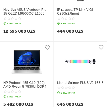
Ноутбук ASUS Vivobook Pro
IP камера TP-Link VIGI
15 OLED M6500QC-L1088
C230I(2.8mm)
в наличии
в наличии
12 595 000
UZS
444 000
UZS
HP Probook 455 G10 (629)
Lian Li Strimer PLUS V2 168-8
AMD Ryzen 5-7530U| DDR4
8GB| SSD 512GB| 15.6″ FHD
в наличии
IPS| AMD Radeon Graphics|
в наличии
Backlit| NoOS| RU| Silver
5 482 000
UZS
646 000
UZS