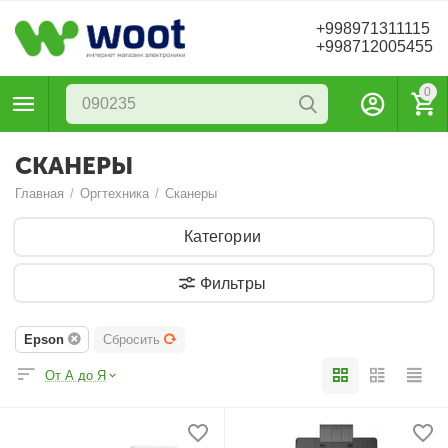
+998971311115
+998712005455
0
СКАНЕРЫ
Главная
/
Оргтехника
/
Сканеры
Категории
Фильтры
Epson
Сбросить
От А до Я