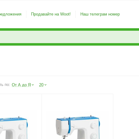
редложения
Продавайте на Woot!
Наш телеграм номер
ть по:
От А до Я
20