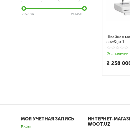
2257896
UZS
2414513
UZS
Швейная ма
sew&go 1
в наличии
2 258 00
МОЯ УЧЕТНАЯ ЗАПИСЬ
ИНТЕРНЕТ-МАГАЗ
WOOT.UZ
Войти