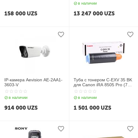
Grey
в наличии
158 000
UZS
13 247 000
UZS
IP-камера Aevision AE-2AA1-
Туба с тонером C-EXV 35 BK
3603-V
для Canon iRA 8505 Pro (70
000 стр.)
в наличии
в наличии
914 000
UZS
1 501 000
UZS