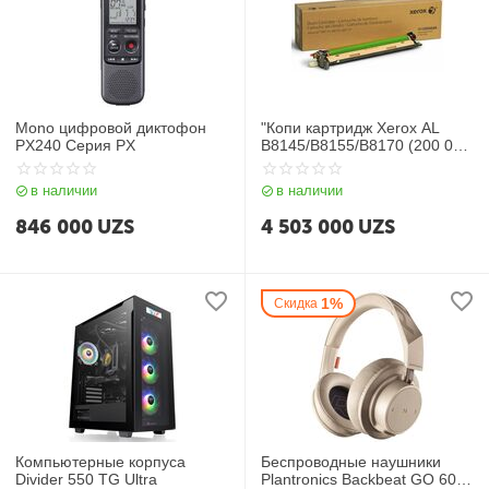
Mono цифровой диктофон
"Копи картридж Xerox AL
PX240 Серия PX
B8145/B8155/B8170 (200 000
стр) "
в наличии
в наличии
846 000
UZS
4 503 000
UZS
1%
Скидка
Компьютерные корпуса
Беспроводные наушники
Divider 550 TG Ultra
Plantronics Backbeat GO 600