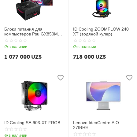
Блоки питания для
ID Cooling ZOOMFLOW 240
компьютеров Psu GX850M
XT (водяной кулер)
80+ Gold Black
в наличии
в наличии
1 077 000
UZS
718 000
UZS
ID Cooling SE-903-XT FRGB
Lenovo IdeaCentre AIO
27IRH9
(i7/16/512GbNVME/27") Cloud
в наличии