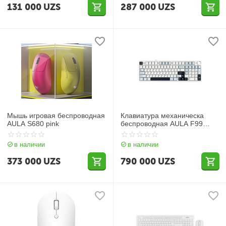
131 000
UZS
287 000
UZS
Мышь игровая беспроводная
Клавиатура механическа
AULA S680 pink
беспроводная AULA F99
PRO (Gasket три вида
подключения)
в наличии
в наличии
373 000
UZS
790 000
UZS