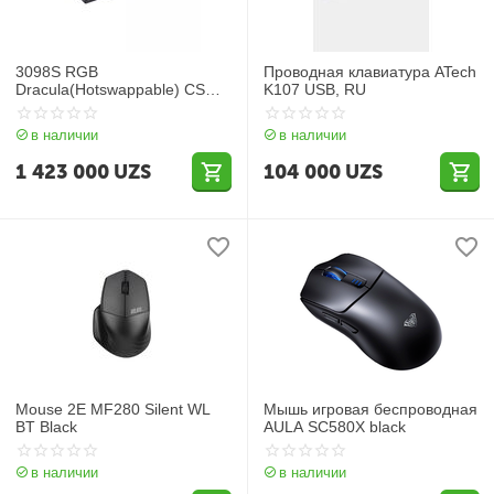
3098S RGB
Проводная клавиатура ATech
Dracula(Hotswappable) CS
K107 USB, RU
Jelly Pink RGB
в наличии
в наличии
1 423 000
UZS
104 000
UZS
Mouse 2E MF280 Silent WL
Мышь игровая беспроводная
BT Black
AULA SC580X black
в наличии
в наличии