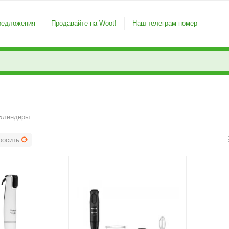
редложения
Продавайте на Woot!
Наш телеграм номер
Блендеры
росить