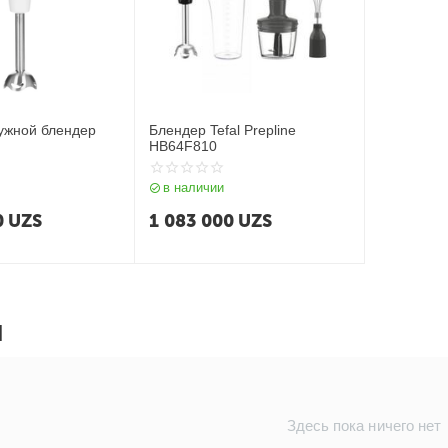
ужной блендер
Блендер Tefal Prepline
HB64F810
в наличии
0
UZS
1 083 000
UZS
Ы
Здесь пока ничего нет