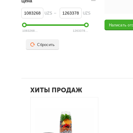
Цена
–
UZS
UZS
Написать от
1083268
UZS
1263378
UZS
Сбросить
ХИТЫ ПРОДАЖ