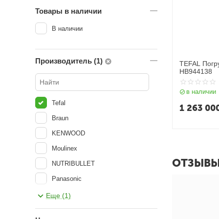
Товары в наличии
В наличии
Производитель (1)
TEFAL Погр
HB944138
в наличии
Tefal
1 263 00
Braun
KENWOOD
Moulinex
ОТЗЫВ
NUTRIBULLET
Panasonic
Tefal
Еще (1)