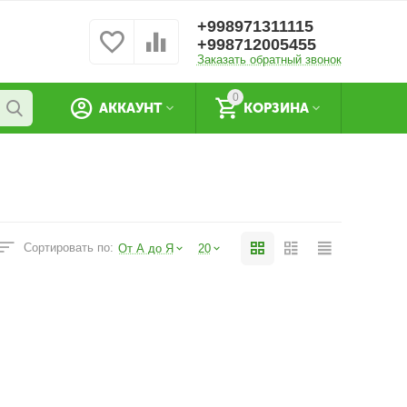
+998971311115
+998712005455
Заказать обратный звонок
0
АККАУНТ
КОРЗИНА
Сортировать по:
От А до Я
20