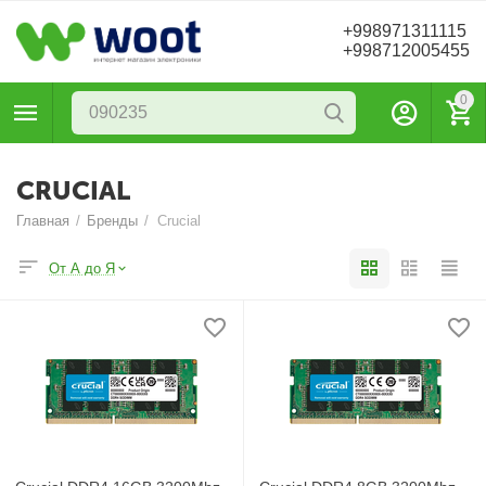
+998971311115
+998712005455
0
CRUCIAL
Главная
/
Бренды
/
Crucial
От А до Я