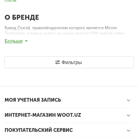
crucial
О БРЕНДЕ
Бренд Crucial, правообладателем которого является Micron
Technology, впервые вывел на рынок модули ОЗУ первой пайки,
изготовленные с применением чипов DRAM, которые были
Больше
разработаны, изготовлены и протестированы специалистами
компании Micron, начавшей свою историю в 1978 г. Локализованное
в США производство позволило Micron гарантировать каждому
партнёру поставки памяти со строго унифицированными
Фильтры
характеристиками на чипах заведомо из одной и той же серии.
МОЯ УЧЕТНАЯ ЗАПИСЬ
ИНТЕРНЕТ-МАГАЗИН WOOT.UZ
ПОКУПАТЕЛЬСКИЙ СЕРВИС