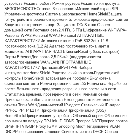
устройств Режимы работыРежим роутера Режим точки доступа
БЕЗОПАСНОСТЬСетевая безопасностьМежсетевой экран SPI
Управление доступом Система безопасности HomeShieldЗащита
IoT-устройств в реальном времени Блокировка вредоносных сайтов
Защита от вторжения в порт Защита от DDoS-атак Сканер
домашней сети Гостевая сеть2,4 ГГц 5 ГГц Шифрование Wi-FiWPA-
Personal WPA2-Personal WPA3-Personal АППАРАТНЫЕ
ХАРАКТЕРИСТИКИИсточник питания• PoE 802.3at • 12 В
постоянного тока (1,2 А) Адаптер постоянного тока идёт в
комплекте. АППАРАТНАЯ ЧАСТЬКнопкиReset (сброс настроек)
Порты EthernetДва порта 2,5 Гбит/с (поддерживается
автораспознавание WAN/LAN) ПРОГРАММНЫЕ
ХАРАКТЕРИСТИКИПротоколыIPv4 IPv6 Наборы
инструментовHomeShield Родительский контрольРодительский
контроль HomeShieldНастраиваемые профили Библиотека
фильтров контента Режим времени с семьёй Режим сна Нерабочее
время Возможность продления разрешённого времени в сети
Статистика времени, проведённого в сети членами семьи
Приостановка работы интернета Еженедельные и ежемесячные
отчёты Типы WANДинамический IP-адрес Статический IP-адрес
PPPoE PPTP L2TP ПриоритизацияПриоритизация (QoS)
HomeShieldПриоритизация устройств Облачный сервисОбновление
прошивки по воздуху TP-Link ID DDNS Проброс NATПроброс портов
UPnP IPTVIGMP Proxy IGMP Snooping Мост Тегирование VLAN
DHCPРезервирование адресов Список клиентов DHCP Сервер