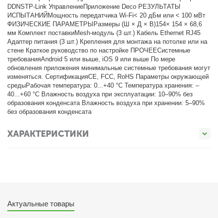
DDNSTP-Link УправлениеПриложение Deco РЕЗУЛЬТАТЫ
ИСПЫТАНИЙМощность передатчика Wi-Fi< 20 дБм или < 100 мВт
ФИЗИЧЕСКИЕ ПАРАМЕТРЫРазмеры (Ш × Д × В)154× 154 × 68,6
мм Комплект поставкиMesh-модуль (3 шт.) Кабель Ethernet RJ45
Адаптер питания (3 шт.) Крепления для монтажа на потолке или на
стене Краткое руководство по настройке ПРОЧЕЕСистемные
требованияAndroid 5 или выше, iOS 9 или выше По мере
обновления приложения минимальные системные требования могут
изменяться. СертификацияCE, FCC, RoHS Параметры окружающей
средыРабочая температура: 0...+40 °C Температура хранения: –
40...+60 °C Влажность воздуха при эксплуатации: 10–90% без
образования конденсата Влажность воздуха при хранении: 5–90%
без образования конденсата
ХАРАКТЕРИСТИКИ
Актуальные товары