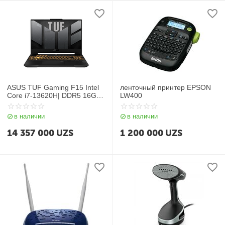
ASUS TUF Gaming F15 Intel
ленточный принтер EPSON
Core i7-13620H| DDR5 16GB|
LW400
SSD 512GB| 15.6 FHD IPS
144Hz| 6GB GeForce
в наличии
в наличии
RTX4050| Backlit| NoOS| RU|
Mecha Gray
14 357 000
UZS
1 200 000
UZS