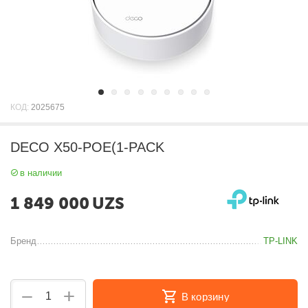
КОД:
2025675
DECO X50-POE(1-PACK
в наличии
1 849 000
UZS
Бренд
TP-LINK
+
−
В корзину