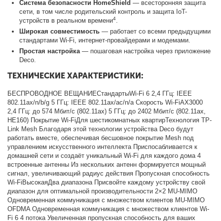
Система безопасности HomeShield
— всесторонняя защита
сети, в том числе родительский контроль и защита IoT-
4
устройств в реальном времени
.
Широкая совместимость
— работает со всеми предыдущими
стандартами Wi-Fi, интернет-провайдерами и модемами.
Простая настройка
— пошаговая настройка через приложение
Deco.
ТЕХНИЧЕСКИЕ ХАРАКТЕРИСТИКИ:
БЕСПРОВОДНОЕ ВЕЩАНИЕСтандартыWi-Fi 6 2,4 ГГц: IEEE
802.11ax/n/b/g 5 ГГц: IEEE 802.11ax/ac/n/a Скорость Wi-FiAX3000
2,4 ГГц: до 574 Мбит/с (802.11ax) 5 ГГц: до 2402 Мбит/с (802.11ax,
HE160) Покрытие Wi-FiДля шестикомнатных квартирТехнология TP-
Link Mesh Благодаря этой технологии устройства Deco будут
работать вместе, обеспечивая бесшовное покрытие Mesh под
управлением искусственного интеллекта Приспосабливается к
домашней сети и создаёт уникальный Wi‑Fi для каждого дома 4
встроенные антенны Из нескольких антенн формируется мощный
сигнал, увеличивающий радиус действия Пропускная способность
Wi-FiВысокаяДва диапазона Присвойте каждому устройству свой
диапазон для оптимальной производительности 2×2 MU-MIMO
Одновременная коммуникация с множеством клиентов MU-MIMO
OFDMA Одновременная коммуникация с множеством клиентов Wi-
Fi 6 4 потока Увеличенная пропускная способность для ваших