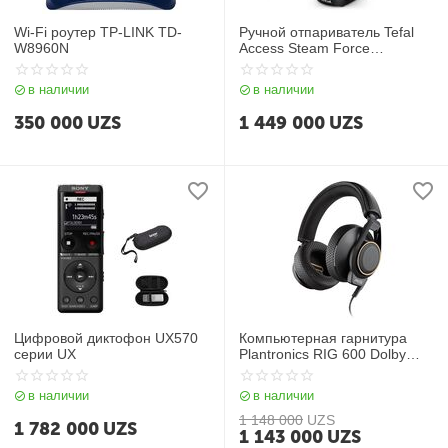
Wi-Fi роутер TP-LINK TD-
Ручной отпариватель Tefal
W8960N
Access Steam Force
DT8230E1
в наличии
в наличии
350 000
UZS
1 449 000
UZS
Цифровой диктофон UX570
Компьютерная гарнитура
серии UX
Plantronics RIG 600 Dolby
Atmos
в наличии
в наличии
1 148 000
UZS
1 782 000
UZS
1 143 000
UZS