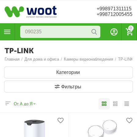
+998971311115
+998712005455
0
TP-LINK
Главная
/
Для дома и офиса
/
Камеры видеонаблюдения
/
TP-LINK
Категории
Фильтры
От А до Я