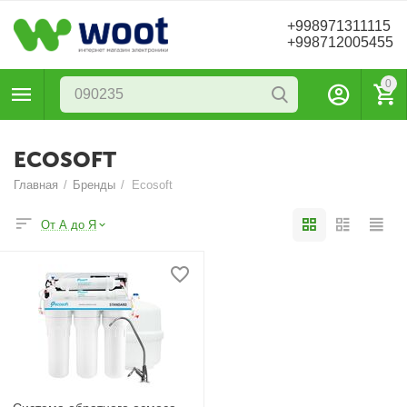
+998971311115
+998712005455
0
ECOSOFT
Главная
/
Бренды
/
Ecosoft
От А до Я