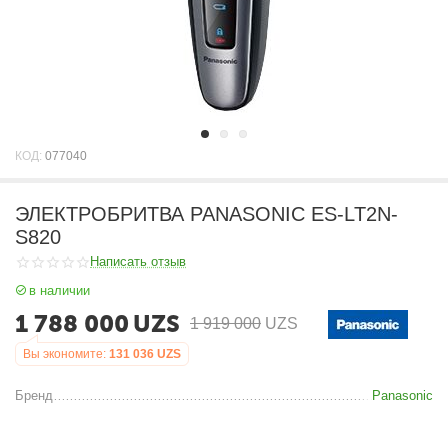
КОД:
077040
ЭЛЕКТРОБРИТВА PANASONIC ES-LT2N-
S820
Написать отзыв
в наличии
1 788 000
UZS
1 919 000
UZS
Вы экономите:
131 036
UZS
Бренд
Panasonic