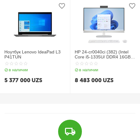
Ноутбук Lenovo IdeaPad L3
HP 24-cr0040ci (382) (Intel
P41TUN
Core i5-1335U/ DDR4 16GB/
SSD 512GB/ 23,8 FHD/ Intel
Iris Xe Graphics/ No DVD/ key
в наличии
в наличии
+ mouse/ NoOS/ RU) White
5 377 000
UZS
8 483 000
UZS