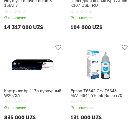
Ноутбук Lenovo Legion 5
Проводная клавиатура ATech
15IAH7
K107 USB, RU
в наличии
в наличии
14 317 000
UZS
104 000
UZS
Картридж hp 117a пурпурный
Epson T6642 CY/ T6643
W2073A
MA/T6644 YE Ink Bottle (70
мл, 7500 стр.) для
L1xx/2xx/3xx/4xx/5xx/6xx/8xx
в наличии
в наличии
/1300/1800/1455
835 000
UZS
131 000
UZS