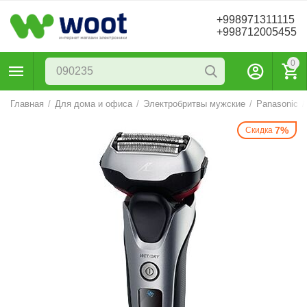
+998971311115
+998712005455
0
Главная
/
Для дома и офиса
/
Электробритвы мужские
/
Panasonic
/
7%
Скидка