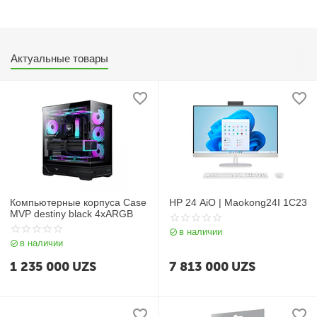
Актуальные товары
Компьютерные корпуса Case
HP 24 AiO | Maokong24I 1C23
MVP destiny black 4xARGB
в наличии
в наличии
1 235 000
UZS
7 813 000
UZS