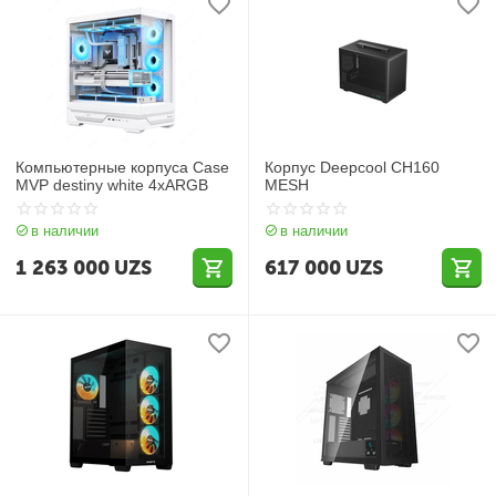
Компьютерные корпуса Case
Корпус Deepcool CH160
MVP destiny white 4xARGB
MESH
в наличии
в наличии
1 263 000
UZS
617 000
UZS