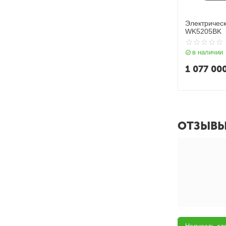
Электричес
WK5205BK
в наличии
1 077 00
ОТЗЫВ