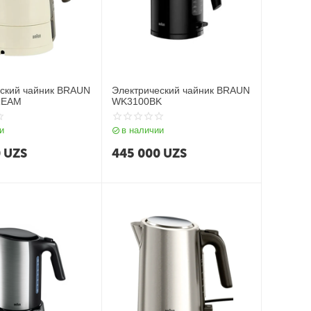
ский чайник BRAUN
Электрический чайник BRAUN
REAM
WK3100BK
и
в наличии
0
UZS
445 000
UZS