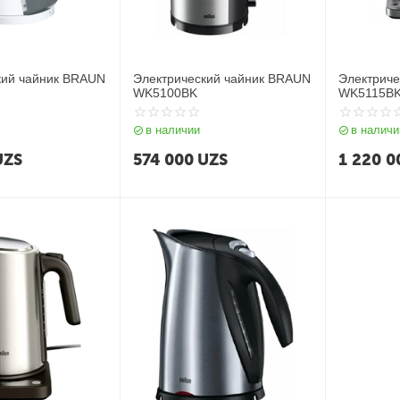
кий чайник BRAUN
Электрический чайник BRAUN
Электриче
WK5100BK
WK5115B
в наличии
в наличи
UZS
574 000
UZS
1 220 0