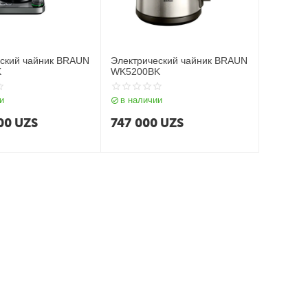
ский чайник BRAUN
Электрический чайник BRAUN
K
WK5200BK
и
в наличии
00
UZS
747 000
UZS