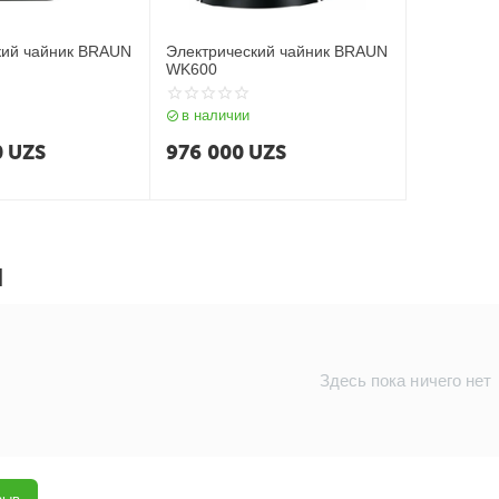
кий чайник BRAUN
Электрический чайник BRAUN
WK600
в наличии
0
UZS
976 000
UZS
Ы
Здесь пока ничего нет