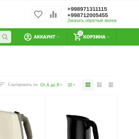
+998971311115
+998712005455
Заказать обратный звонок
0
АККАУНТ
КОРЗИНА
Сортировать по:
От А до Я
20