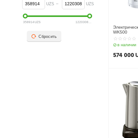
–
UZS
UZS
358914
UZS
1220308
UZS
Электричес
WK500
Сбросить
в наличии
574 000