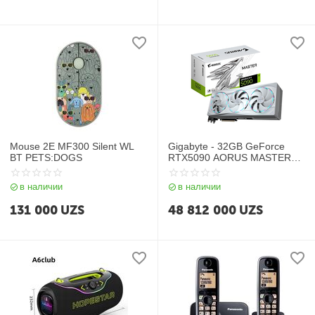
Mouse 2E MF300 Silent WL
Gigabyte - 32GB GeForce
BT PETS:DOGS
RTX5090 AORUS MASTER
ICE DDR7 GV-
N5090AORUSM ICE-32GD
в наличии
в наличии
131 000
UZS
48 812 000
UZS