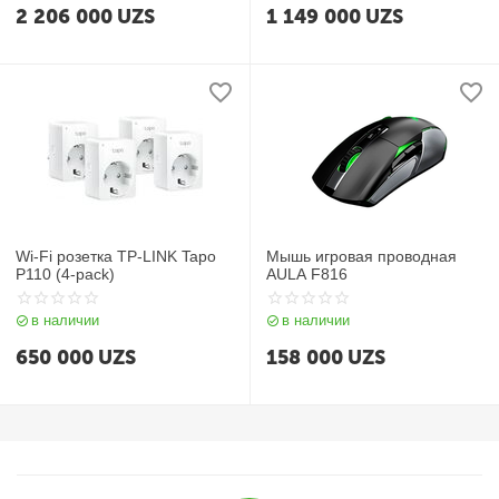
2 206 000
UZS
1 149 000
UZS
Wi‑Fi розетка TP-LINK Tapo
Мышь игровая проводная
P110 (4-pack)
AULA F816
в наличии
в наличии
650 000
UZS
158 000
UZS