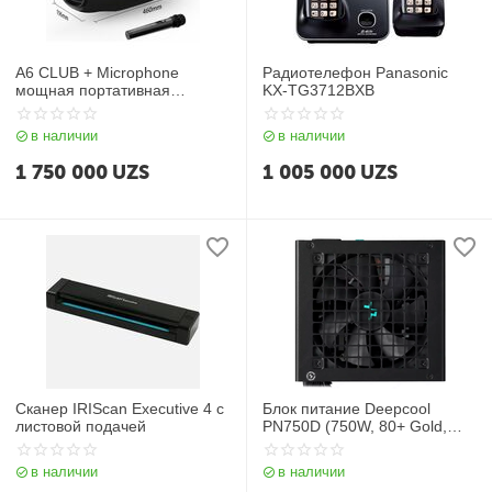
A6 CLUB + Microphone
Радиотелефон Panasonic
мощная портативная
KX-TG3712BXB
Bluetooth-колонка
в наличии
в наличии
1 750 000
UZS
1 005 000
UZS
Сканер IRIScan Executive 4 с
Блок питание Deepcool
листовой подачей
PN750D (750W, 80+ Gold,
APFC, 20+4 pin)
в наличии
в наличии