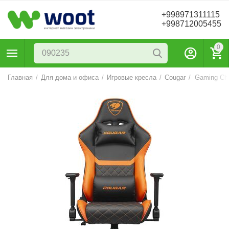
+998971311115
+998712005455
0
Главная
/
Для дома и офиса
/
Игровые кресла
/
Cougar
/
Gaming Cha