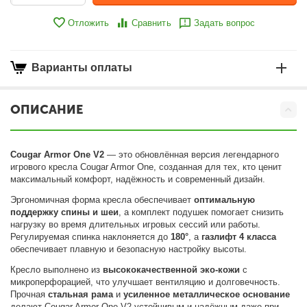
Отложить
Сравнить
Задать вопрос
Варианты оплаты
ОПИСАНИЕ
Cougar Armor One V2
— это обновлённая версия легендарного
игрового кресла Cougar Armor One, созданная для тех, кто ценит
максимальный комфорт, надёжность и современный дизайн.
Эргономичная форма кресла обеспечивает
оптимальную
поддержку спины и шеи
, а комплект подушек помогает снизить
нагрузку во время длительных игровых сессий или работы.
Регулируемая спинка наклоняется до
180°
, а
газлифт 4 класса
обеспечивает плавную и безопасную настройку высоты.
Кресло выполнено из
высококачественной эко-кожи
с
микроперфорацией, что улучшает вентиляцию и долговечность.
Прочная
стальная рама
и
усиленное металлическое основание
делают Cougar Armor One V2 устойчивым и надёжным даже при