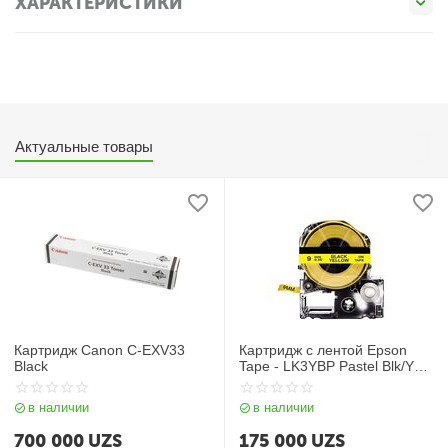
ХАРАКТЕРИСТИКИ
Актуальные товары
Картридж Canon C-EXV33
Картридж с лентой Epson
Black
Tape - LK3YBP Pastel Blk/Yell
9/9 лента 9mm / 9m для
LW400 / LW700
в наличии
в наличии
700 000
UZS
175 000
UZS