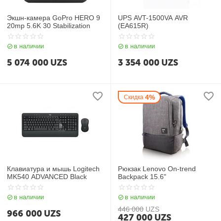
Экшн-камера GoPro HERO 9
UPS AVT-1500VA AVR
20mp 5.6K 30 Stabilization
(EA615R)
в наличии
в наличии
5 074 000
UZS
3 354 000
UZS
4%
Скидка
Клавиатура и мышь Logitech
Рюкзак Lenovo On-trend
MK540 ADVANCED Black
Backpack 15.6"
в наличии
в наличии
446 000
UZS
966 000
UZS
427 000
UZS