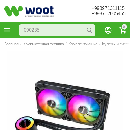
+998971311115
+998712005455
0
Главная
/
Компьютерная техника
/
Комплектующие
/
Кулеры и сист