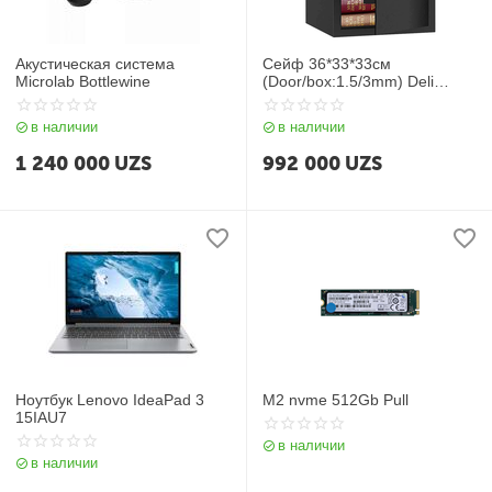
Акустическая система
Сейф 36*33*33см
Microlab Bottlewine
(Door/box:1.5/3mm) Deli
ET533
в наличии
в наличии
1 240 000
UZS
992 000
UZS
Ноутбук Lenovo IdeaPad 3
M2 nvme 512Gb Pull
15IAU7
в наличии
в наличии