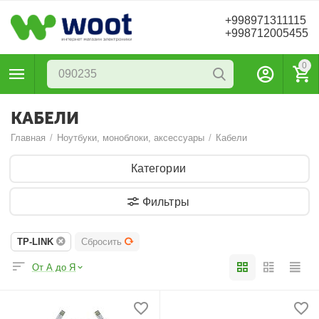
+998971311115
+998712005455
0
КАБЕЛИ
Главная
/
Ноутбуки, моноблоки, аксессуары
/
Кабели
Категории
Фильтры
TP-LINK
Сбросить
От А до Я