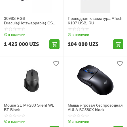
3098S RGB
Проводная клавиатура ATech
Dracula(Hotswappable) CS
K107 USB, RU
Jelly Pink RGB
в наличии
в наличии
1 423 000
UZS
104 000
UZS
Mouse 2E MF280 Silent WL
Мышь игровая беспроводная
BT Black
AULA SC580X black
в наличии
в наличии