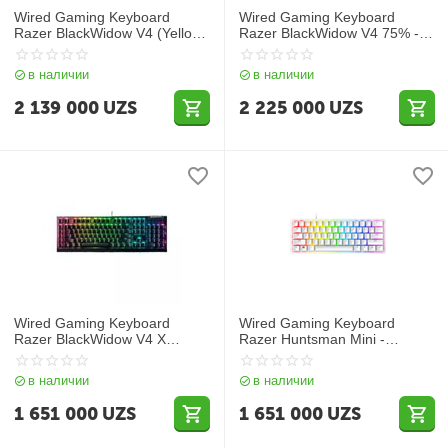
Wired Gaming Keyboard
Wired Gaming Keyboard
Razer BlackWidow V4 (Yellow
Razer BlackWidow V4 75% -
Switch) - Cyrillic Layout
US Layout
в наличии
в наличии
2 139 000
UZS
2 225 000
UZS
Wired Gaming Keyboard
Wired Gaming Keyboard
Razer BlackWidow V4 X
Razer Huntsman Mini -
(Yellow Switch) - Cyrillic
Mercury Ed. (Red Switch) -
Layout
Russian Layout
в наличии
в наличии
1 651 000
UZS
1 651 000
UZS