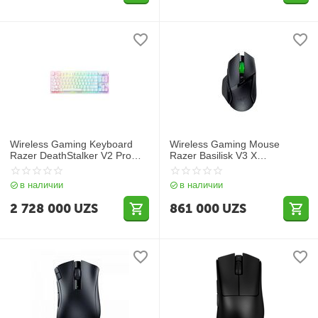
Wireless Gaming Keyboard
Wireless Gaming Mouse
Razer DeathStalker V2 Pro
Razer Basilisk V3 X
Tenkeyless (Red Switch) -
HyperSpeed
White - US Layout
в наличии
в наличии
2 728 000
UZS
861 000
UZS