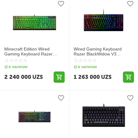
Minecraft Edition Wired
Wired Gaming Keyboard
Gaming Keyboard Razer
Razer BlackWidow V3
BlackWidow V4 X (Green
Tenkeyless (Green Switch) -
Switch)
Russian Layout
в наличии
в наличии
2 240 000
UZS
1 263 000
UZS