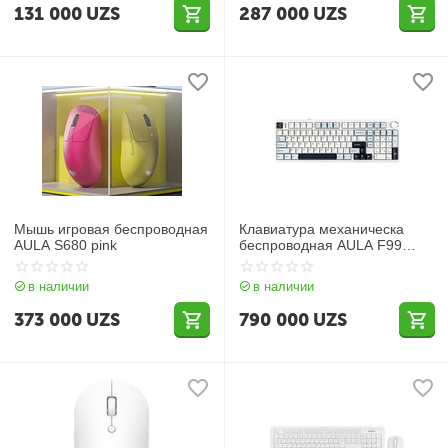
131 000
UZS
287 000
UZS
Мышь игровая беспроводная
Клавиатура механическа
AULA S680 pink
беспроводная AULA F99
PRO (Gasket три вида
подключения)
в наличии
в наличии
373 000
UZS
790 000
UZS