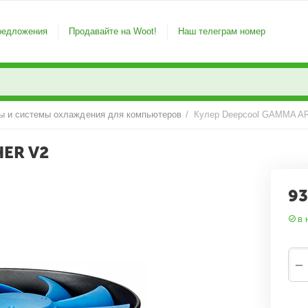
редложения
Продавайте на Woot!
Наш телеграм номер
ы и системы охлаждения для компьютеров
/
Кулер Deepcool GAMMA A
ER V2
93
в 
−