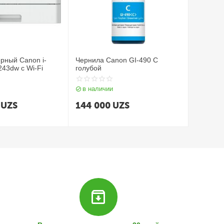
рный Canon i-
Чернила Canon GI-490 C
43dw с Wi-Fi
голубой
в наличии
UZS
144 000
UZS