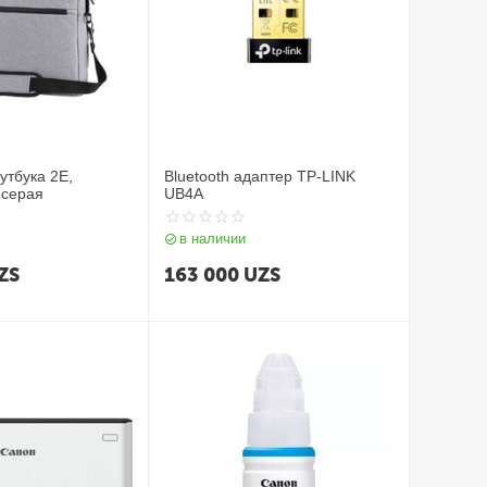
утбука 2E,
Bluetooth адаптер TP-LINK
 серая
UB4A
в наличии
ZS
163 000
UZS