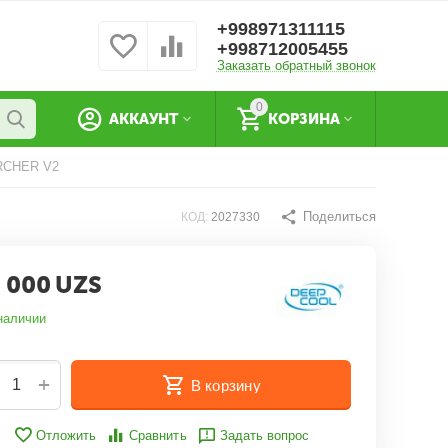
+998971311115
+998712005455
Заказать обратный звонок
0
АККАУНТ
КОРЗИНА
RCHER V2
Поделиться
КОД:
2027330
 000
UZS
наличии
+
В корзину
Отложить
Сравнить
Задать вопрос