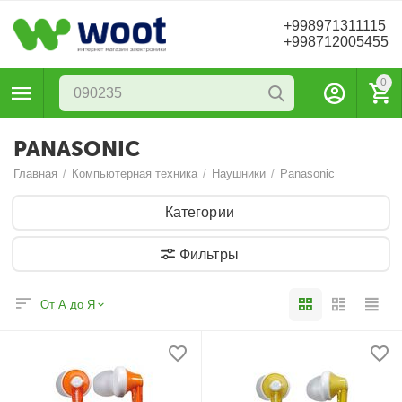
+998971311115
+998712005455
0
PANASONIC
Главная
/
Компьютерная техника
/
Наушники
/
Panasonic
Категории
Фильтры
От А до Я