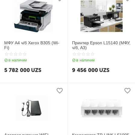
МФУ А4 ч/б Xerox B305 (Wi-
Принтер Epson L15140 (МФУ,
Fi)
ч/б, A3)
в наличии
в наличии
5 782 000
UZS
9 456 000
UZS