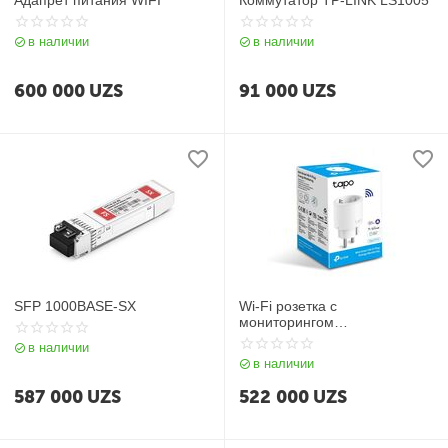
Адапрет питания WIFI
Коммутатор TP-LINK LS1005
в наличии
в наличии
600 000
UZS
91 000
UZS
SFP 1000BASE-SX
Wi-Fi розетка с
мониторингом
энергопотребления Tapo
в наличии
P115(4-pack)
в наличии
587 000
UZS
522 000
UZS