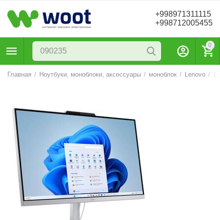
+998971311115
+998712005455
0
Главная
/
Ноутбуки, моноблоки, аксессуары
/
моноблок
/
Lenovo
/