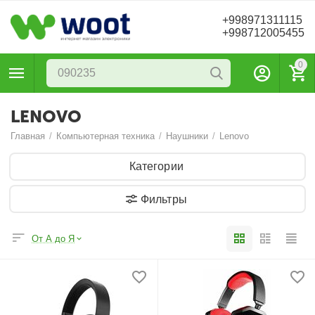
+998971311115
+998712005455
0
LENOVO
Главная
/
Компьютерная техника
/
Наушники
/
Lenovo
Категории
Фильтры
От А до Я