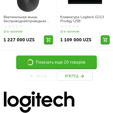
Вертикальная мышь
Клавиатура Logitech G213
беспроводная/проводная
Prodigy USB
Logitech MX VERTICAL
в наличии
в наличии
1 227 000
UZS
1 109 000
UZS
Показать еще 20 товаров
НАЗАД
ВПЕРЕД