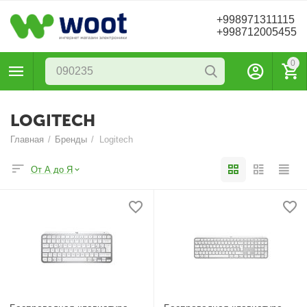
+998971311115
+998712005455
0
LOGITECH
Главная
/
Бренды
/
Logitech
От А до Я