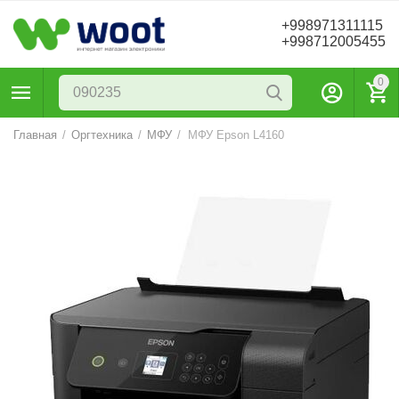
+998971311115
+998712005455
0
Главная
/
Оргтехника
/
МФУ
/
МФУ Epson L4160