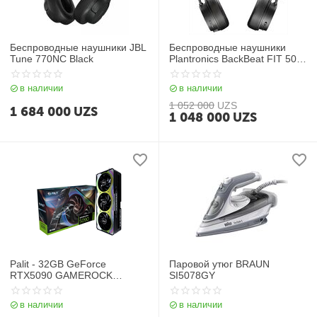
Беспроводные наушники JBL
Беспроводные наушники
Tune 770NC Black
Plantronics BackBeat FIT 500
Black
в наличии
в наличии
1 052 000
UZS
1 684 000
UZS
1 048 000
UZS
Palit - 32GB GeForce
Паровой утюг BRAUN
RTX5090 GAMEROCK
SI5078GY
GDDR7 512bit 3-DP HDMI
в наличии
в наличии