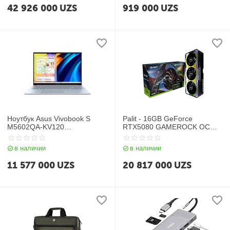
42 926 000
UZS
919 000
UZS
Ноутбук Asus Vivobook S
Palit - 16GB GeForce
M5602QA-KV120
RTX5080 GAMEROCK OC
(90NB0XW3-M004P0) / R5
GDDR7 256bit 3-DP HDMI
5600H / 16GB / SSD 512GB /
в наличии
в наличии
16", серый
11 577 000
UZS
20 817 000
UZS