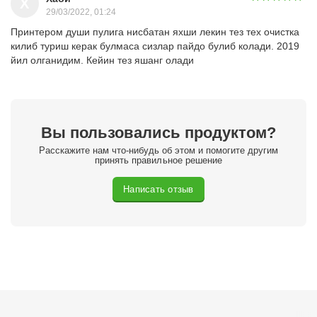
Х
29/03/2022, 01:24
Принтером души пулига нисбатан яхши лекин тез тех очистка
килиб туриш керак булмаса сизлар пайдо булиб колади. 2019
йил олганидим. Кейин тез яшанг олади
Вы пользовались продуктом?
Расскажите нам что-нибудь об этом и помогите другим
принять правильное решение
Написать отзыв