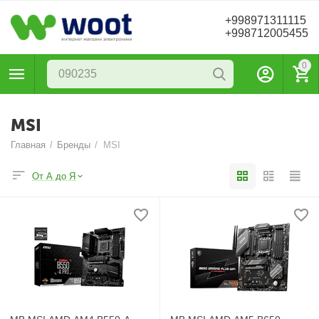
+998971311115
+998712005455
0
MSI
Главная
/
Бренды
/
MSI
От А до Я