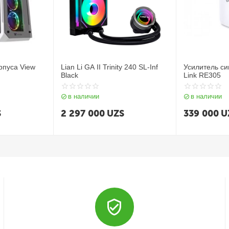
рпуса View
Lian Li GA II Trinity 240 SL-Inf
Усилитель си
Black
Link RE305
в наличии
в наличии
S
2 297 000
UZS
339 000
U