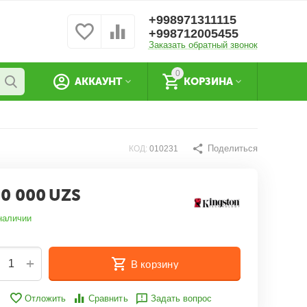
+998971311115
+998712005455
Заказать обратный звонок
0
АККАУНТ
КОРЗИНА
Поделиться
КОД:
010231
0 000
UZS
наличии
+
В корзину
Отложить
Сравнить
Задать вопрос