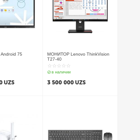
Android 75
МОНИТОР Lenovo ThinkVision
T27-40
в наличии
0
UZS
3 500 000
UZS