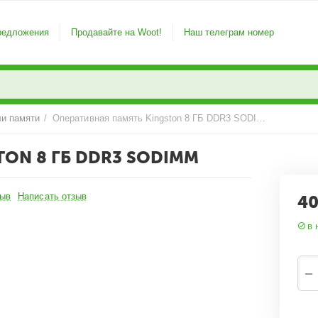
редложения
Продавайте на Woot!
Наш телеграм номер
и памяти
/
Оперативная память Kingston 8 ГБ DDR3 SODIMM
ON 8 ГБ DDR3 SODIMM
зыв
Написать отзыв
40
в 
−