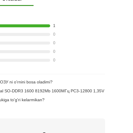
1
0
0
0
0
ОЗУ ni o'rnini bosa oladimi?
ial SO-DDR3 1600 8192Mb 1600МГц PC3-12800 1,35V
kiga to'g'ri kelarmikan?