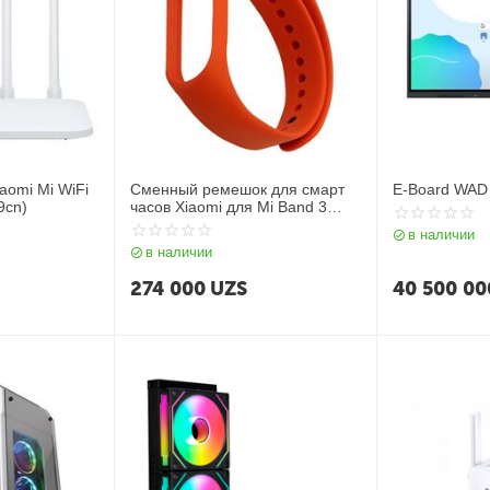
aomi Mi WiFi
Сменный ремешок для смарт
E-Board WAD 
9cn)
часов Xiaomi для Mi Band 3
Strap Orange
в наличии
в наличии
274 000
UZS
40 500 00