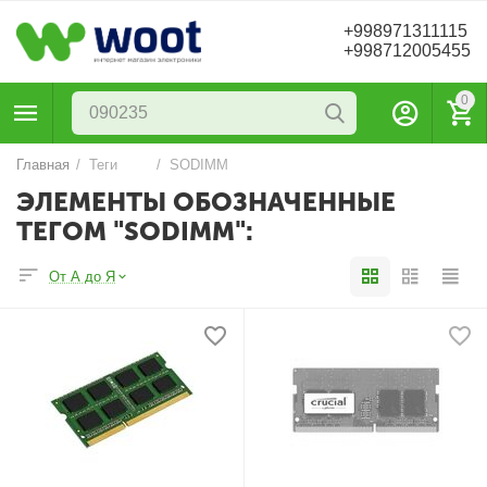
+998971311115
+998712005455
0
Главная
/
Теги
/
SODIMM
ЭЛЕМЕНТЫ ОБОЗНАЧЕННЫЕ
ТЕГОМ "SODIMM":
От А до Я