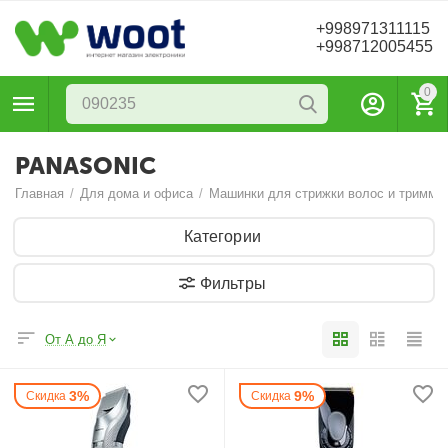
+998971311115
+998712005455
0
PANASONIC
Главная
/
Для дома и офиса
/
Машинки для стрижки волос и тримме
Категории
Фильтры
От А до Я
3%
9%
Скидка
Скидка