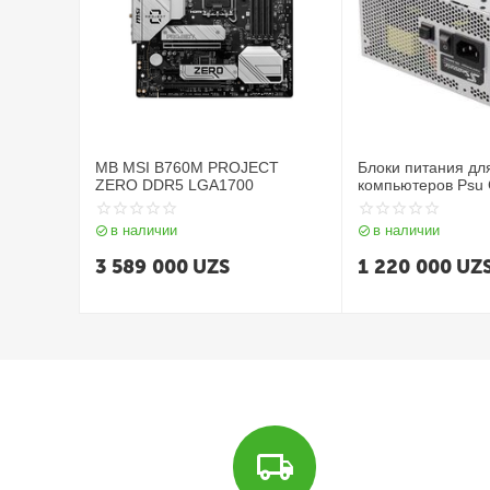
MB MSI B760M PROJECT
Блоки питания дл
ZERO DDR5 LGA1700
компьютеров Psu
Gold white edition
в наличии
в наличии
3 589 000
UZS
1 220 000
UZ