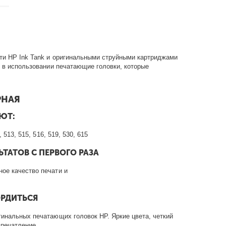
ти HP Ink Tank и оригинальными струйными картриджами
 в использовании печатающие головки, которые
РНАЯ
ЮТ:
 513, 515, 516, 519, 530, 615
ТАТОВ С ПЕРВОГО РАЗА
ое качество печати и
ОРДИТЬСЯ
гинальных печатающих головок HP. Яркие цвета, четкий
впечатление.