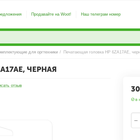
редложения
Продавайте на Woot!
Наш телеграм номер
омплектующие для оргтехники
/
Печатающая головка HP 6ZA17AE, чер
A17AE, ЧЕРНАЯ
исать отзыв
30
в 
−