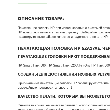
ОПИСАНИЕ ТОВАРА:
Печатающие головки HP при использовании с системой печа
HP позволяют печатать тысячи
страниц
. Выбирайте простые
гарантируют высочайшее качество и надежность печати HP.
ПЕЧАТАЮЩАЯ ГОЛОВКА HP 6ZA17AE, ЧЕ
ПЕЧАТАЮЩИЕ ГОЛОВКИ HP GT ПОДДЕРЖИВА
HP Smart Tank 580, HP Smart Tank 520 All-in-One HP Tank 500,
СОЗДАНЫ ДЛЯ ДОСТИЖЕНИЯ НУЖНЫХ РЕЗУЛЬ
Оригинальные печатающие головки HP гарантируют стабильн
высочайшую
производительность.
1
КАЧЕСТВО ПЕЧАТИ, КОТОРЫМ ВЫ МОЖЕТЕ Г
Оцените высочайшее качество печати с использованием ори
текст и насыщенный черный цвет произведут неизгладимое 