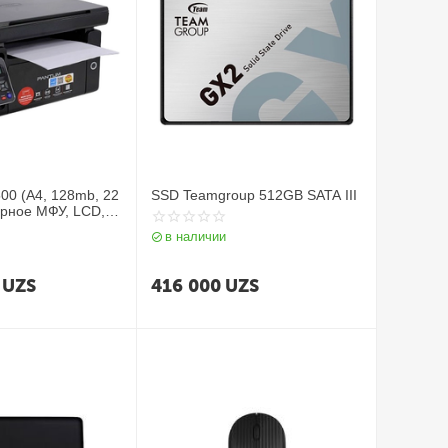
mb, 22
SSD Teamgroup 512GB SATA III
ерное МФУ, LCD,
в наличии
UZS
416 000
UZS