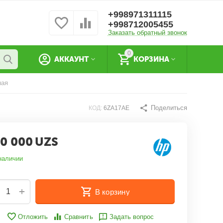
+998971311115
+998712005455
Заказать обратный звонок
0
АККАУНТ
КОРЗИНА
ная
Поделиться
КОД:
6ZA17AE
0 000
UZS
наличии
+
В корзину
Отложить
Сравнить
Задать вопрос