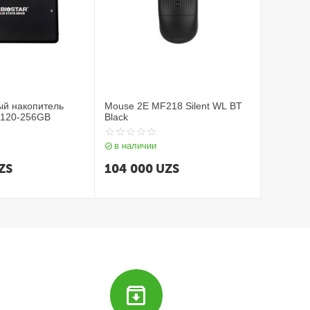
ый накопитель
Mouse 2E MF218 Silent WL BT
S120-256GB
Black
в наличии
ZS
104 000
UZS