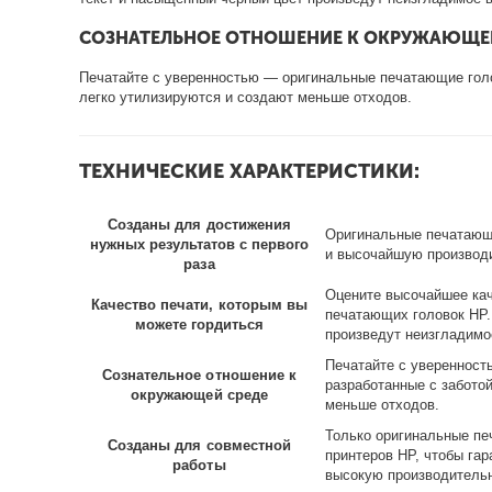
СОЗНАТЕЛЬНОЕ ОТНОШЕНИЕ К ОКРУЖАЮЩЕ
Печатайте с уверенностью — оригинальные печатающие голо
легко утилизируются и создают меньше
отходов.
ТЕХНИЧЕСКИЕ ХАРАКТЕРИСТИКИ:
Созданы для достижения
Оригинальные печатающи
нужных результатов с первого
и высочайшую производ
раза
Оцените высочайшее кач
Качество печати, которым вы
печатающих головок HP.
можете гордиться
произведут неизгладимо
Печатайте с уверенност
Сознательное отношение к
разработанные с забото
окружающей среде
меньше отходов.
Только оригинальные пе
Созданы для совместной
принтеров HP, чтобы гар
работы
высокую производительн