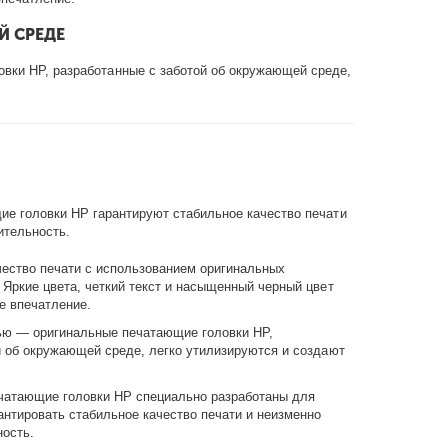
Й СРЕДЕ
вки HP, разработанные с заботой об окружающей среде,
е головки HP гарантируют стабильное качество печати
ительность.
ество печати с использованием оригинальных
 Яркие цвета, четкий текст и насыщенный черный цвет
е впечатление.
ью — оригинальные печатающие головки HP,
й об окружающей среде, легко утилизируются и создают
чатающие головки HP специально разработаны для
антировать стабильное качество печати и неизменно
ость.