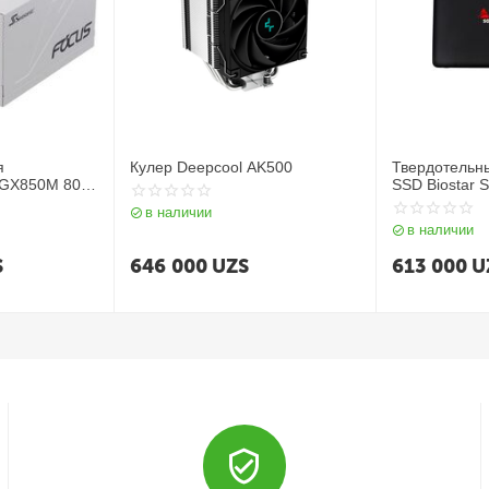
я
Кулер Deepcool AK500
Твердотельн
 GX850M 80+
SSD Biostar 
в наличии
в наличии
S
646 000
UZS
613 000
U