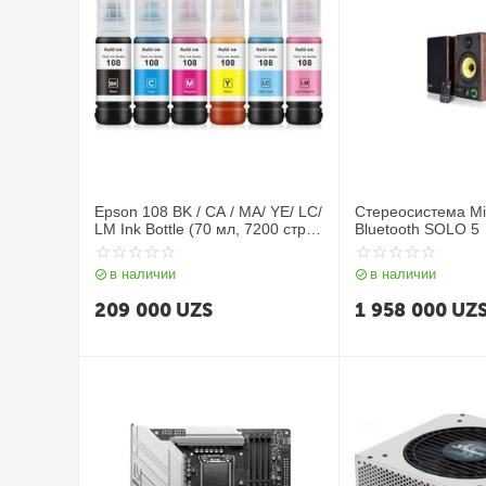
Epson 108 BK / CA / MA/ YE/ LC/
Стереосистема Mic
LM Ink Bottle (70 мл, 7200 стр.,
Bluetooth SOLO 5
2100 фото 10x15) для L8050 /
L18050
в наличии
в наличии
209 000
UZS
1 958 000
UZ