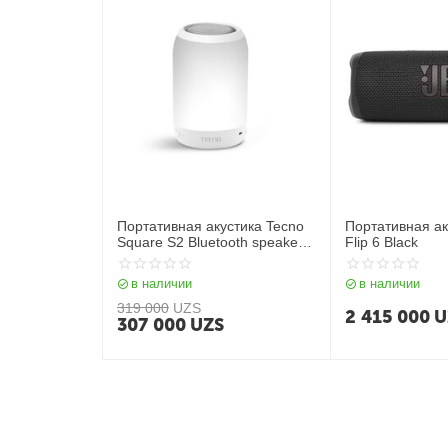
Портативная акустика Tecno
Портативная ак
Square S2 Bluetooth speaker
Flip 6 Black
White
в наличии
в наличии
319 000
UZS
2 415 000
U
307 000
UZS