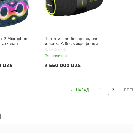
+ 2 Microphone
Портативная беспроводная
тативная
колонка A85 с микрофоном
олонка
в наличии
0
UZS
2 550 000
UZS
НАЗАД
1
2
ВПЕ
Ы