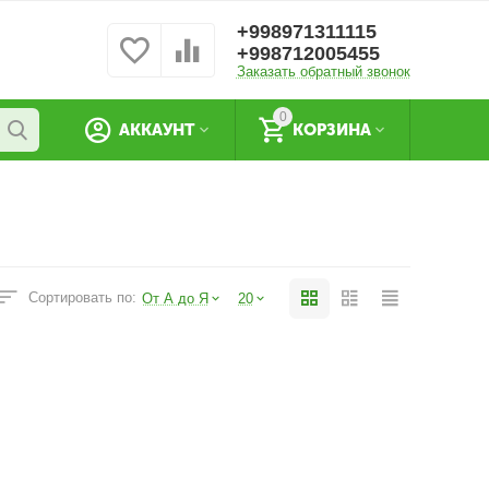
+998971311115
+998712005455
Заказать обратный звонок
0
АККАУНТ
КОРЗИНА
Сортировать по:
От А до Я
20