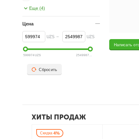
Soundcore
Еще (4)
SVEN
Цена
Tecno
Xiaomi
–
UZS
UZS
Написать от
599974
UZS
2549987
UZS
Сбросить
ХИТЫ ПРОДАЖ
4%
Скидка