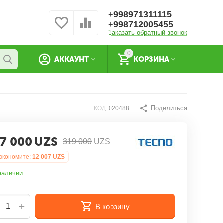
+998971311115
+998712005455
Заказать обратный звонок
0
АККАУНТ
КОРЗИНА
Поделиться
КОД:
020488
7 000
UZS
319 000
UZS
экономите:
12 007
UZS
наличии
+
В корзину