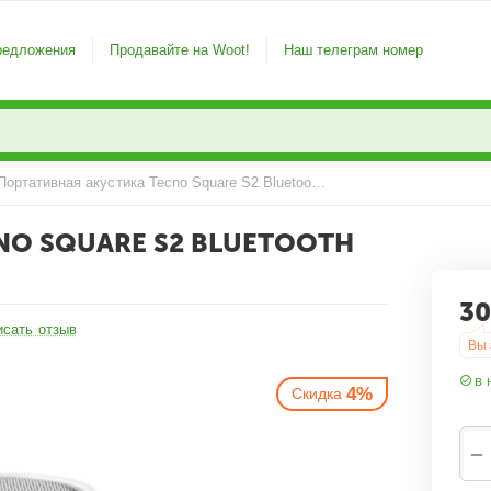
редложения
Продавайте на Woot!
Наш телеграм номер
Портативная акустика Tecno Square S2 Bluetooth speaker White
NO SQUARE S2 BLUETOOTH
30
4%
Скидка
исать отзыв
Вы 
в 
−