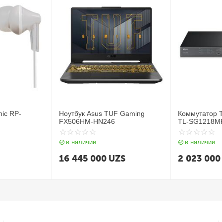
ic RP-
Ноутбук Asus TUF Gaming
Коммутатор T
FX506HM-HN246
TL-SG1218M
в наличии
в наличии
16 445 000
UZS
2 023 000