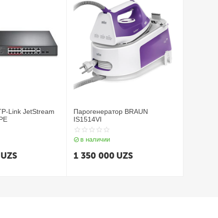
P-Link JetStream
Парогенератор BRAUN
PE
IS1514VI
в наличии
UZS
1 350 000
UZS