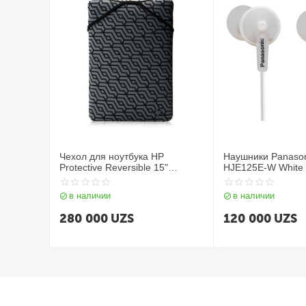
Чехол для ноутбука HP
Наушники Panason
Protective Reversible 15"
HJE125E-W White
Blk/Geo Sleeve
в наличии
в наличии
280 000
UZS
120 000
UZS