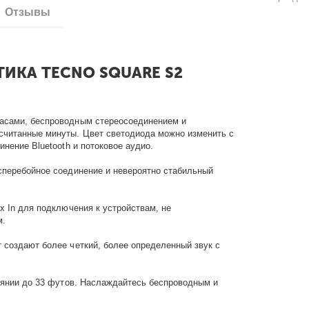
Отзывы
ИКА TECNO SQUARE S2
басами, беспроводным стереосоединением и
считанные минуты. Цвет светодиода можно изменить с
инение Bluetooth и потоковое аудио.
сперебойное соединение и невероятно стабильный
x In для подключения к устройствам, не
м.
 создают более четкий, более определенный звук с
тоянии до 33 футов. Наслаждайтесь беспроводным и