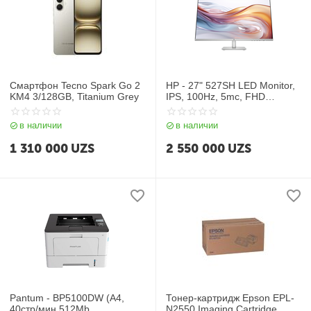
Смартфон Tecno Spark Go 2
HP - 27" 527SH LED Monitor,
KM4 3/128GB, Titanium Grey
IPS, 100Hz, 5mc, FHD
(1920x1080), VGA+HDMI,
Silver Black
в наличии
в наличии
1 310 000
UZS
2 550 000
UZS
Pantum - BP5100DW (A4,
Тонер-картридж Epson EPL-
40стр/мин,512Mb,
N2550 Imaging Cartridge