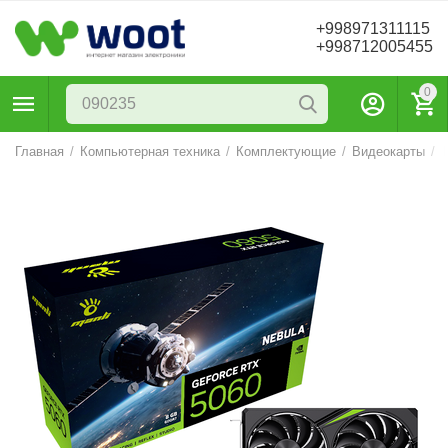
+998971311115
+998712005455
0
Главная
/
Компьютерная техника
/
Комплектующие
/
Видеокарты
/