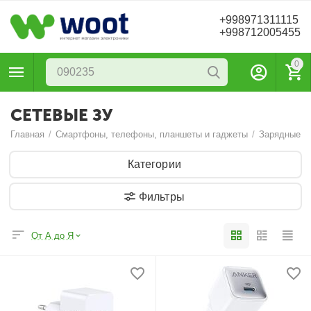
+998971311115
+998712005455
0
СЕТЕВЫЕ ЗУ
Главная
/
Смартфоны, телефоны, планшеты и гаджеты
/
Зарядные у
Категории
Фильтры
От А до Я