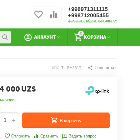
+998971311115
+998712005455
Заказать обратный звонок
0
АККАУНТ
КОРЗИНА
Поделиться
КОД:
TL-SM331T
4 000
UZS
наличии
+
В корзину
Отложить
Сравнить
Задать вопрос