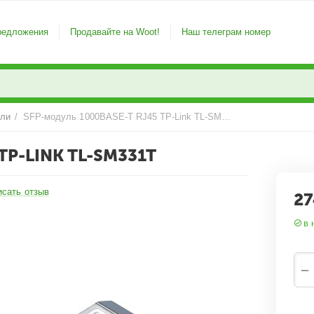
редложения
Продавайте на Woot!
Наш телеграм номер
ули
/
SFP‑модуль 1000BASE-T RJ45 TP-Link TL-SM331T
TP-LINK TL-SM331T
исать отзыв
27
в 
−