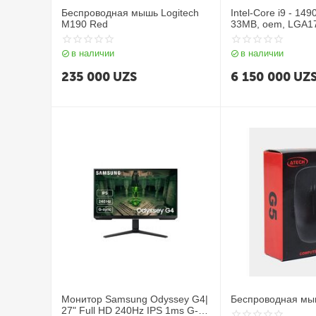
Беспроводная мышь Logitech
Intel-Core i9 - 14
M190 Red
33MB, oem, LGA17
Lake
в наличии
в наличии
235 000
UZS
6 150 000
UZ
Монитор Samsung Odyssey G4|
Беспроводная мы
27" Full HD 240Hz IPS 1ms G-