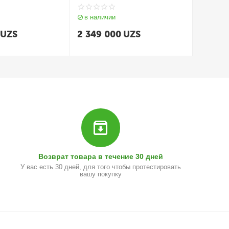
256bit GDDR5 [GV-N770OC-
2GD] DVI DisplayPort HDMI
в наличии
UZS
2 349 000
UZS
Возврат товара в течение 30 дней
У вас есть 30 дней, для того чтобы протестировать
вашу покупку