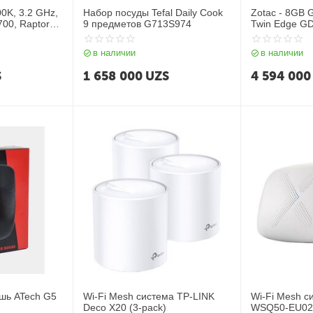
900K, 3.2 GHz,
Набор посуды Tefal Daily Cook
Zotac - 8GB
00, Raptor
9 предметов G713S974
Twin Edge GD
HDMI (ZT-D4
в наличии
в наличии
S
1 658 000
UZS
4 594 000
шь ATech G5
Wi-Fi Mesh система TP-LINK
Wi-Fi Mesh 
Deco X20 (3-pack)
WSQ50-EU020