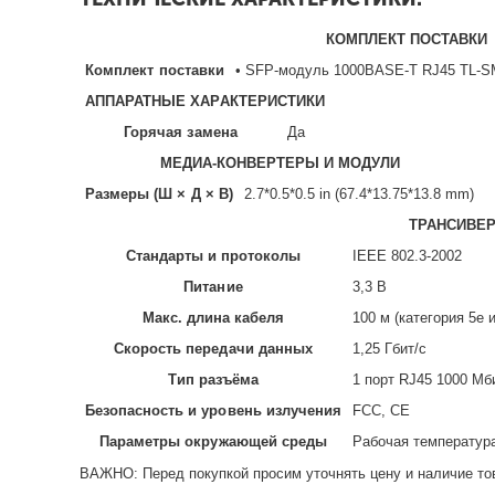
КОМПЛЕКТ ПОСТАВКИ
Комплект поставки
• SFP-модуль 1000BASE-T RJ45 TL-SM
АППАРАТНЫЕ ХАРАКТЕРИСТИКИ
Горячая замена
Да
МЕДИА-КОНВЕРТЕРЫ И МОДУЛИ
Размеры (Ш × Д × В)
2.7*0.5*0.5 in (67.4*13.75*13.8 mm)
ТРАНСИВЕ
Стандарты и протоколы
IEEE 802.3-2002
Питание
3,3 В
Макс. длина кабеля
100 м (категория 5e 
Скорость передачи данных
1,25 Гбит/с
Тип разъёма
1 порт RJ45 1000 Мб
Безопасность и уровень излучения
FCC, CE
Параметры окружающей среды
Рабочая температура:
ВАЖНО: Перед покупкой просим уточнять цену и наличие то