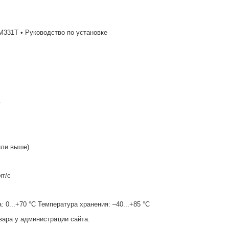
331T • Руководство по установке
Р
или выше)
ит/с
 0...+70 °C Температура хранения: –40...+85 °C
вара у администрации сайта.