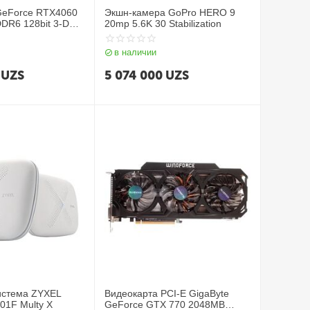
 GeForce RTX4060
Экшн-камера GoPro HERO 9
DR6 128bit 3-DP
20mp 5.6K 30 Stabilization
0600E-10M)
в наличии
UZS
5 074 000
UZS
система ZYXEL
Видеокарта PCI-E GigaByte
1F Multy X
GeForce GTX 770 2048MB