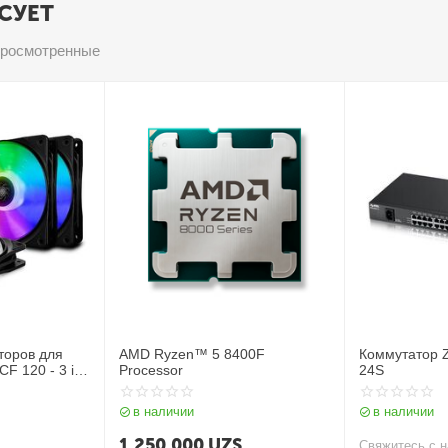
СУЕТ
просмотренные
торов для
AMD Ryzen™ 5 8400F
Коммутатор 
CF 120 - 3 in
Processor
24S
в наличии
в наличии
1 250 000
UZS
Свяжитесь с н