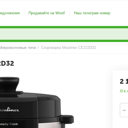
редложения
Продавайте на Woot!
Наш телеграм номер
Микроволновые печи
/
Скороварка Moulinex CE222D32
2D32
2 
в 
−