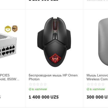
PCIE5
Беспроводная мышь HP Omen
Мышь Lenovo
old, 850W
Photon
Wireless Com
Grey (GY51D
в наличии
в наличии
S
1 400 000
UZS
300 000
U