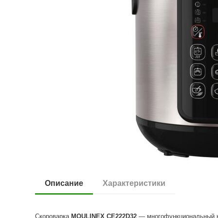
Описание
Характеристики
Скороварка
MOULINEX CE222D32
— многофункциональный ку