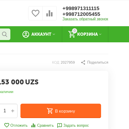
+998971311115
+998712005455
Заказать обратный звонок
0
АККАУНТ
КОРЗИНА
Поделиться
КОД:
2027959
153 000
UZS
наличии
+
В корзину
Отложить
Сравнить
Задать вопрос