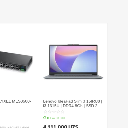
ZYXEL MES3500-
Lenovo IdeaPad Slim 3 15IRU8 |
i3 1315U | DDR4 8Gb | SSD 256
Gb | 15.6" FHD)
в наличии
4 111 000
UZS
ами насчёт цены