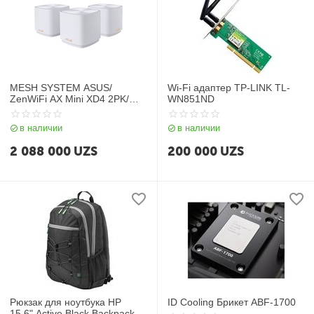
MESH SYSTEM ASUS/
Wi-Fi адаптер TP-LINK TL-
ZenWiFi AX Mini XD4 2PK/
WN851ND
White/ 90IG05N0-MO3R40
в наличии
в наличии
2 088 000
UZS
200 000
UZS
Рюкзак для ноутбука HP
ID Cooling Брикет ABF-1700
15.6" Active Black Backpack