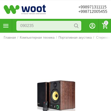
+998971311115
+998712005455
0
Главная
/
Компьютерная техника
/
Портативная акустика
/
Стереосис