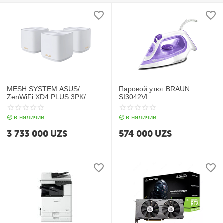
MESH SYSTEM ASUS/
Паровой утюг BRAUN
ZenWiFi XD4 PLUS 3PK/
SI3042VI
White/ 90IG07M0-MO3C40
в наличии
в наличии
3 733 000
UZS
574 000
UZS