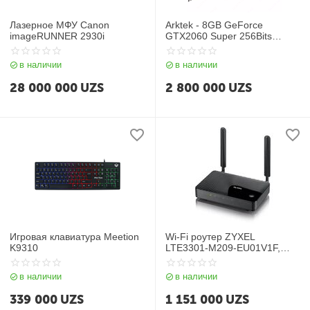
Лазерное МФУ Canon
Arktek - 8GB GeForce
imageRUNNER 2930i
GTX2060 Super 256Bits
GDDR6
в наличии
в наличии
28 000 000
UZS
2 800 000
UZS
Игровая клавиатура Meetion
Wi-Fi роутер ZYXEL
K9310
LTE3301-M209-EU01V1F,
N300, черный
в наличии
в наличии
339 000
UZS
1 151 000
UZS