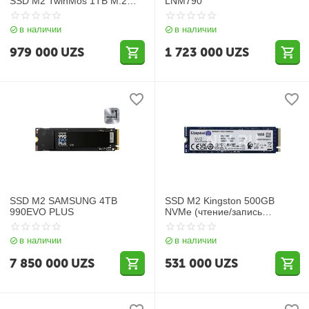
SSD M2 TwinMos 1TB M.2
LNM790
NVMe
в наличии
в наличии
979 000
UZS
1 723 000
UZS
SSD M2 SAMSUNG 4TB
SSD M2 Kingston 500GB
990EVO PLUS
NVMe (чтение/запись
3500/2100 МБ/с
SNV2S/500G)
в наличии
в наличии
7 850 000
UZS
531 000
UZS